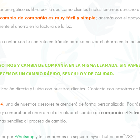
energético es libre por lo que como clientes finales tenemos derecho a
cambio de compañía es muy fácil y simple
; además con el apoyo
ente el ahorro en la factura de la luz.
 contar con tu contrato en trámite para comenzar el ahorro en la factura
SOTROS
Y CAMBIA DE COMPAÑÍA EN LA MISMA LLAMADA. SIN PAPE
RECEMOS UN CAMBIO RÁPIDO, SENCILLO Y DE CALIDAD.
ción directa y fluida con nuestros clientes. Contacta con nosotros de la
64
, uno de nuestros asesores te atenderá de forma personalizada. Podrá
o y comprobar el ahorro real al realizar el cambio de
compañía eléctri
más sencillez al proceso de cambio.
esor por
Whatsapp
y te llamaremos en seguida [njwa_button id=»232″]